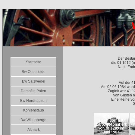
Der Bestan
Startseite
die 01 1512 (
Nach Ende
Bw Oebisfelde
Bw Salzwedel
Auf der 4
Am 02.06.1984 wurde
Dampf in Polen
Zuglok war 41 12
von Güsten n
Eine Reihe von
Bw Nordhausen
S
Kohlenstaub
41 1159 in
4
Bw Wittenberge
Eickendorf mit
R
54753 fotogafiert
n
von 41 1289 im
Altmark
Juni 1984