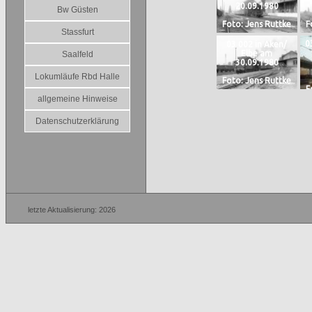
20.09.1980
Bw Güsten
Foto: Jens Ruttke
F
Stassfurt
0
03 002 in Aken/
Elbe am
Saalfeld
30.09.1980
Lokumläufe Rbd Halle
Foto: Jens Ruttke
F
allgemeine Hinweise
Datenschutzerklärung
letzte Aktualisierung: 2026