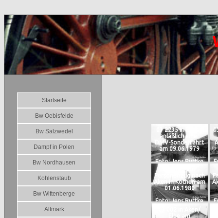
Startseite
Bw Oebisfelde
03 2235 in Belzig
0
Bw Salzwedel
anläßlich einer
DMV-Sonderfahrt
A
Dampf in Polen
am 09.06.1979
Foto: Jens Ruttke
F
Bw Nordhausen
03 2117 vor
Personenzug nach
P
Kohlenstaub
Aken in Köthen am
Ak
01.06.1980
Bw Wittenberge
Foto: Jens Ruttke
F
Altmark
03 002 in Aken/
Elbe am