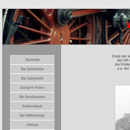
Ende der si
Startseite
der DR 
die Frist
u.a. de
Bw Oebisfelde
Bw Salzwedel
Dampf in Polen
Bw Nordhausen
Kohlenstaub
Bw Wittenberge
Altmark