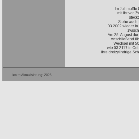
Im Juli mußte
mit ihr vor.
steck
Siehe auch B
03 2002 wieder in 
zwisch
Am 25. August du
Anschließend üb
Wechsel mit 5
wie 03 2117 in Oeb
Ihre dreizylindrige S
letzte Aktualisierung: 2026