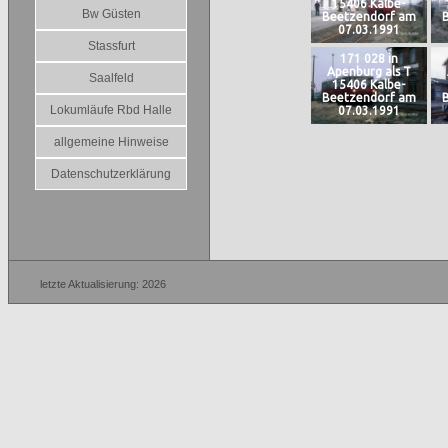
15406 Kalbe-
Bw Güsten
Beetzendorf am
07.03.1991
Stassfurt
Foto: Jens Ruttke
F
171 028 in
Apenburg als T
Saalfeld
15406 Kalbe-
Beetzendorf am
Lokumläufe Rbd Halle
07.03.1991
Foto: Jens Ruttke
F
allgemeine Hinweise
Datenschutzerklärung
letzte Aktualisierung: 2026